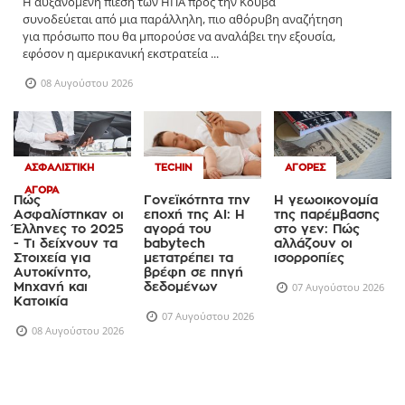
Η αυξανόμενη πίεση των ΗΠΑ προς την Κούβα
συνοδεύεται από μια παράλληλη, πιο αθόρυβη αναζήτηση
για πρόσωπο που θα μπορούσε να αναλάβει την εξουσία,
εφόσον η αμερικανική εκστρατεία ...
08 Αυγούστου 2026
ΑΣΦΑΛΙΣΤΙΚΉ
TECHIN
ΑΓΟΡΈΣ
ΑΓΟΡΆ
Πώς
Γονεϊκότητα την
Η γεωοικονομία
Ασφαλίστηκαν οι
εποχή της AI: Η
της παρέμβασης
Έλληνες το 2025
αγορά του
στο γεν: Πώς
- Τι δείχνουν τα
babytech
αλλάζουν οι
Στοιχεία για
μετατρέπει τα
ισορροπίες
Αυτοκίνητο,
βρέφη σε πηγή
Μηχανή και
δεδομένων
07 Αυγούστου 2026
Κατοικία
07 Αυγούστου 2026
08 Αυγούστου 2026