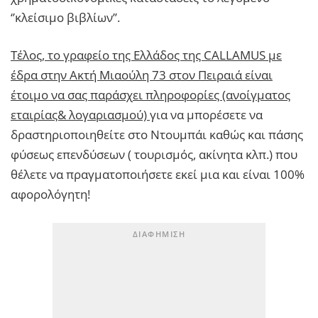
‘’κλείσιμο βιβλίων’’.
Τέλος, το γραφείο της Ελλάδος της CALLAMUS με
έδρα στην Ακτή Μιαούλη 73 στον Πειραιά είναι
έτοιμο να σας παράσχει πληροφορίες (ανοίγματος
εταιρίας& λογαριασμού)
για να μπορέσετε να
δραστηριοποιηθείτε στο Ντουμπάι καθώς και πάσης
φύσεως επενδύσεων ( τουρισμός, ακίνητα κλπ.) που
θέλετε να πραγματοποιήσετε εκεί μια και είναι 100%
αφορολόγητη!