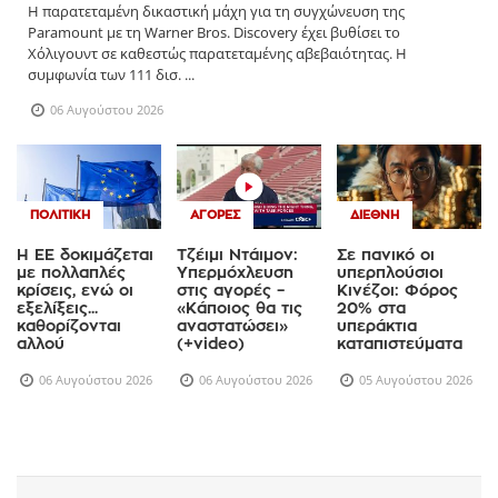
Η παρατεταμένη δικαστική μάχη για τη συγχώνευση της
Paramount με τη Warner Bros. Discovery έχει βυθίσει το
Χόλιγουντ σε καθεστώς παρατεταμένης αβεβαιότητας. Η
συμφωνία των 111 δισ. ...
06 Αυγούστου 2026
ΠΟΛΙΤΙΚΉ
ΑΓΟΡΈΣ
ΔΙΕΘΝΉ
Η ΕΕ δοκιμάζεται
Τζέιμι Ντάιμον:
Σε πανικό οι
με πολλαπλές
Υπερμόχλευση
υπερπλούσιοι
κρίσεις, ενώ οι
στις αγορές –
Κινέζοι: Φόρος
εξελίξεις...
«Κάποιος θα τις
20% στα
καθορίζονται
αναστατώσει»
υπεράκτια
αλλού
(+video)
καταπιστεύματα
06 Αυγούστου 2026
06 Αυγούστου 2026
05 Αυγούστου 2026