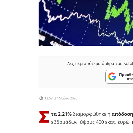
Δες περισσότερα άρθρα του sofo
Προσθή
στ
12:58, 27 Μαΐου 2026
Σ
τα 2,21%
διαμορφώθηκε η
απόδοσ
εβδομάδων, ύψους 400 εκατ. ευρώ,