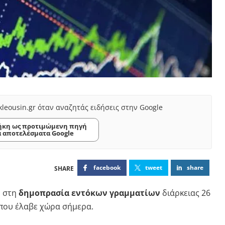
kleousin.gr όταν αναζητάς ειδήσεις στην Google
κη ως προτιμώμενη πηγή
α αποτελέσματα Google
facebook
tweet
share
η
στη
δημοπρασία εντόκων γραμματίων
διάρκειας 26
 που έλαβε χώρα σήμερα.