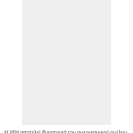
Η VFH αποτελεί θυγατρική του αμερικανικού ομίλου