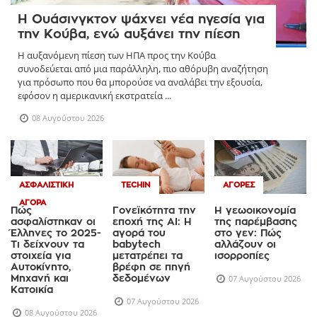
Η Ουάσινγκτον ψάχνει νέα ηγεσία για
την Κούβα, ενώ αυξάνει την πίεση
Η αυξανόμενη πίεση των ΗΠΑ προς την Κούβα
συνοδεύεται από μια παράλληλη, πιο αθόρυβη αναζήτηση
για πρόσωπο που θα μπορούσε να αναλάβει την εξουσία,
εφόσον η αμερικανική εκστρατεία ...
08 Αυγούστου 2026
ΑΣΦΑΛΙΣΤΙΚΉ
TECHIN
ΑΓΟΡΈΣ
ΑΓΟΡΆ
Πώς
Γονεϊκότητα την
Η γεωοικονομία
ασφαλίστηκαν οι
εποχή της AI: Η
της παρέμβασης
Έλληνες το 2025-
αγορά του
στο γεν: Πώς
Τι δείχνουν τα
babytech
αλλάζουν οι
στοιχεία για
μετατρέπει τα
ισορροπίες
Αυτοκίνητο,
βρέφη σε πηγή
Μηχανή και
δεδομένων
07 Αυγούστου 2026
Κατοικία
07 Αυγούστου 2026
08 Αυγούστου 2026