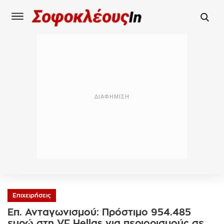
Επιχειρήσεις
Επ. Ανταγωνισμού: Πρόστιμο 954.485
ευρώ στη VF Hellas για περιορισμούς σε