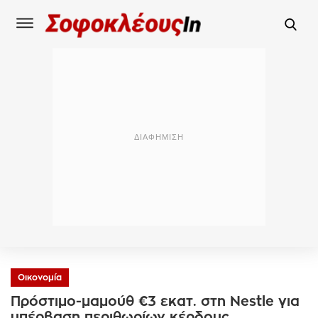
Οικονομία
Πρόστιμο-μαμούθ €3 εκατ. στη Nestle για
υπέρβαση περιθωρίων κέρδους