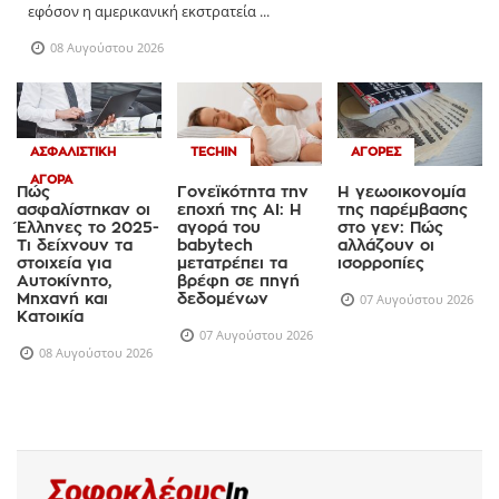
εφόσον η αμερικανική εκστρατεία ...
08 Αυγούστου 2026
ΑΣΦΑΛΙΣΤΙΚΉ
TECHIN
ΑΓΟΡΈΣ
ΑΓΟΡΆ
Πώς
Γονεϊκότητα την
Η γεωοικονομία
ασφαλίστηκαν οι
εποχή της AI: Η
της παρέμβασης
Έλληνες το 2025-
αγορά του
στο γεν: Πώς
Τι δείχνουν τα
babytech
αλλάζουν οι
στοιχεία για
μετατρέπει τα
ισορροπίες
Αυτοκίνητο,
βρέφη σε πηγή
Μηχανή και
δεδομένων
07 Αυγούστου 2026
Κατοικία
07 Αυγούστου 2026
08 Αυγούστου 2026