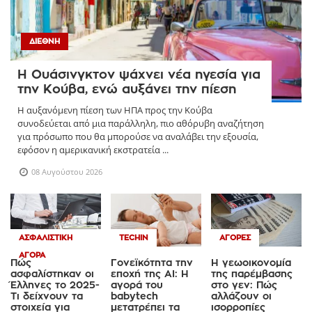
ΔΙΕΘΝΉ
Η Ουάσινγκτον ψάχνει νέα ηγεσία για
την Κούβα, ενώ αυξάνει την πίεση
Η αυξανόμενη πίεση των ΗΠΑ προς την Κούβα
συνοδεύεται από μια παράλληλη, πιο αθόρυβη αναζήτηση
για πρόσωπο που θα μπορούσε να αναλάβει την εξουσία,
εφόσον η αμερικανική εκστρατεία ...
08 Αυγούστου 2026
ΑΣΦΑΛΙΣΤΙΚΉ
TECHIN
ΑΓΟΡΈΣ
ΑΓΟΡΆ
Πώς
Γονεϊκότητα την
Η γεωοικονομία
ασφαλίστηκαν οι
εποχή της AI: Η
της παρέμβασης
Έλληνες το 2025-
αγορά του
στο γεν: Πώς
Τι δείχνουν τα
babytech
αλλάζουν οι
στοιχεία για
μετατρέπει τα
ισορροπίες