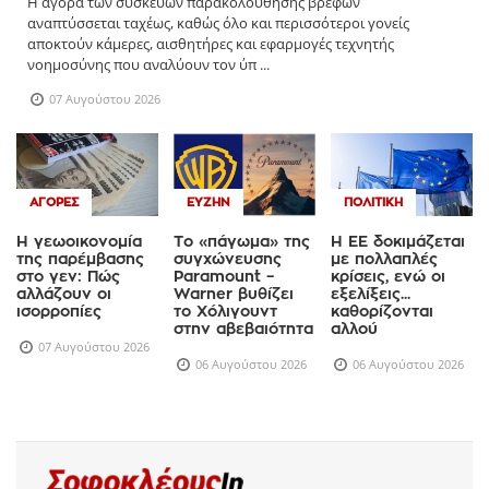
Η αγορά των συσκευών παρακολούθησης βρεφών
αναπτύσσεται ταχέως, καθώς όλο και περισσότεροι γονείς
αποκτούν κάμερες, αισθητήρες και εφαρμογές τεχνητής
νοημοσύνης που αναλύουν τον ύπ ...
07 Αυγούστου 2026
ΑΓΟΡΈΣ
ΕΥΖΗΝ
ΠΟΛΙΤΙΚΉ
Η γεωοικονομία
Το «πάγωμα» της
Η ΕΕ δοκιμάζεται
της παρέμβασης
συγχώνευσης
με πολλαπλές
στο γεν: Πώς
Paramount –
κρίσεις, ενώ οι
αλλάζουν οι
Warner βυθίζει
εξελίξεις...
ισορροπίες
το Χόλιγουντ
καθορίζονται
στην αβεβαιότητα
αλλού
07 Αυγούστου 2026
06 Αυγούστου 2026
06 Αυγούστου 2026