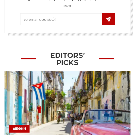
σου
EDITORS'
PICKS
ΔΙΕΘΝΉ