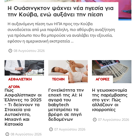
Η Ουάσινγκτον ψάχνει νέα ηγεσία για
την Κούβα, ενώ αυξάνει την πίεση
Η αυξανόμενη πίεση των ΗΠΑ προς την Κούβα
συνοδεύεται από μια παράλληλη, πιο αθόρυβη αναζήτηση
για πρόσωπο που θα μπορούσε να αναλάβει την εξουσία,
εφόσον η αμερικανική εκστρατεία ...
08 Αυγούστου 2026
ΑΣΦΑΛΙΣΤΙΚΉ
TECHIN
ΑΓΟΡΈΣ
ΑΓΟΡΆ
Πώς
Γονεϊκότητα την
Η γεωοικονομία
Ασφαλίστηκαν οι
εποχή της AI: Η
της παρέμβασης
Έλληνες το 2025
αγορά του
στο γεν: Πώς
- Τι δείχνουν τα
babytech
αλλάζουν οι
Στοιχεία για
μετατρέπει τα
ισορροπίες
Αυτοκίνητο,
βρέφη σε πηγή
Μηχανή και
δεδομένων
07 Αυγούστου 2026
Κατοικία
07 Αυγούστου 2026
08 Αυγούστου 2026