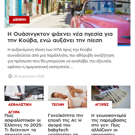
ΔΙΕΘΝΉ
Η Ουάσινγκτον ψάχνει νέα ηγεσία για
την Κούβα, ενώ αυξάνει την πίεση
Η αυξανόμενη πίεση των ΗΠΑ προς την Κούβα
συνοδεύεται από μια παράλληλη, πιο αθόρυβη αναζήτηση
για πρόσωπο που θα μπορούσε να αναλάβει την εξουσία,
εφόσον η αμερικανική εκστρατεία ...
08 Αυγούστου 2026
ΑΣΦΑΛΙΣΤΙΚΉ
TECHIN
ΑΓΟΡΈΣ
ΑΓΟΡΆ
Πώς
Γονεϊκότητα την
Η γεωοικονομία
ασφαλίστηκαν οι
εποχή της AI: Η
της παρέμβασης
Έλληνες το 2025-
αγορά του
στο γεν: Πώς
Τι δείχνουν τα
babytech
αλλάζουν οι
στοιχεία για
μετατρέπει τα
ισορροπίες