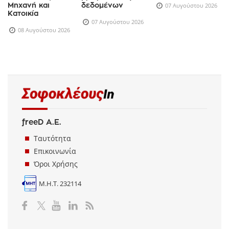
Στοιχεία για
μετατρέπει τα
ισορροπίες
Αυτοκίνητο,
βρέφη σε πηγή
Μηχανή και
δεδομένων
07 Αυγούστου 2026
Κατοικία
07 Αυγούστου 2026
08 Αυγούστου 2026
freeD Α.Ε.
Ταυτότητα
Επικοινωνία
Όροι Χρήσης
Μ.Η.Τ. 232114