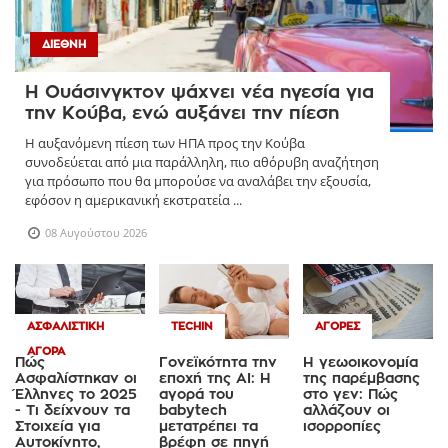
ΔΙΕΘΝΉ
Η Ουάσινγκτον ψάχνει νέα ηγεσία για
την Κούβα, ενώ αυξάνει την πίεση
Η αυξανόμενη πίεση των ΗΠΑ προς την Κούβα
συνοδεύεται από μια παράλληλη, πιο αθόρυβη αναζήτηση
για πρόσωπο που θα μπορούσε να αναλάβει την εξουσία,
εφόσον η αμερικανική εκστρατεία ...
08 Αυγούστου 2026
ΑΣΦΑΛΙΣΤΙΚΉ
TECHIN
ΑΓΟΡΈΣ
ΑΓΟΡΆ
Πώς
Γονεϊκότητα την
Η γεωοικονομία
Ασφαλίστηκαν οι
εποχή της AI: Η
της παρέμβασης
Έλληνες το 2025
αγορά του
στο γεν: Πώς
- Τι δείχνουν τα
babytech
αλλάζουν οι